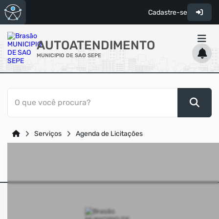
Cadastre-se
AUTOATENDIMENTO
MUNICIPIO DE SAO SEPE
ACESSO RÁPIDO
O que você procura?
Acessibilidade
Cidadão
Serviços
Agenda de Licitações
Transparência