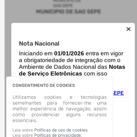
MUNICIPIO DE SAO SEPE
AUTOATENDIMENTO
Nota Nacional
ACESSO RÁPIDO
I
niciando em
01/01/2026
entra em vigor
Acesso à Informação
Cidadão
a obrigatoriedade de integração com o
Transparência
Ambiente de Dados Nacional das
Notas
LOCALIZAÇÃO
de Serviço Eletrônicas
com isso
Rua Plácido Chiquiti, Nº 900, Centro
entraram em vigor
novas regras,
São Sepé/
CONSENTIMENTO DE COOKIES
acesse o link abaixo e saiba mais.
CEP: 97.340-000
Autoatendimento - MUNICIPIO DE SAO SEPE
Abrir no Mapa
Utilizamos cookies e tecnologias
CONTATOS
semelhantes para fornecer-lhe uma
melhor experiência de navegação, assim
08000900129
como providenciar alguns recursos
saosepe@saosepe.rs.gov.br
essenciais.
HORÁRIO DE ATENDIMENTO
Segunda-feira a Sexta-feira
8:30 às 11:30 - 13:30 às 16:30
Leia sobre
Políticas de uso de cookies.
Leia sobre
Políticas de privacidade.