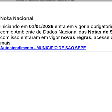
ACESSO RÁPIDO
Nota Nacional
Acesso à Informação
Cidadão
I
niciando em
01/01/2026
entra em vigor a obrigator
Transparência
com o Ambiente de Dados Nacional das
Notas de S
com isso entraram em vigor
novas regras,
acesse o
mais.
CONTATOS
Autoatendimento - MUNICIPIO DE SAO SEPE
08000900129
saosepe@saosepe.rs.gov.br
2026 - IPM Sistemas Ltda. Todos os Direitos Reservados.
Termos de Uso
|
Política de Privacidade