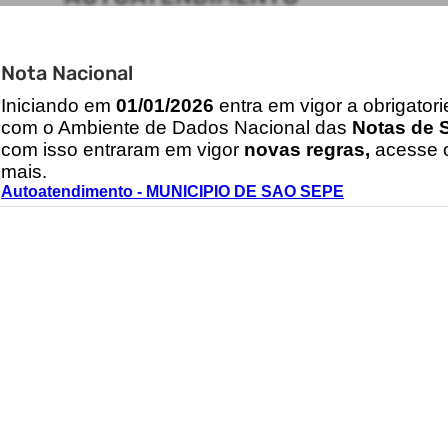
ACESSO RÁPIDO
Nota Nacional
Acesso à Informação
Cidadão
I
niciando em
01/01/2026
entra em vigor a obrigator
Transparência
com o Ambiente de Dados Nacional das
Notas de S
com isso entraram em vigor
novas regras,
acesse o
mais.
CONTATOS
Autoatendimento - MUNICIPIO DE SAO SEPE
08000900129
saosepe@saosepe.rs.gov.br
2026 - IPM Sistemas Ltda. Todos os Direitos Reservados.
Termos de Uso
|
Política de Privacidade