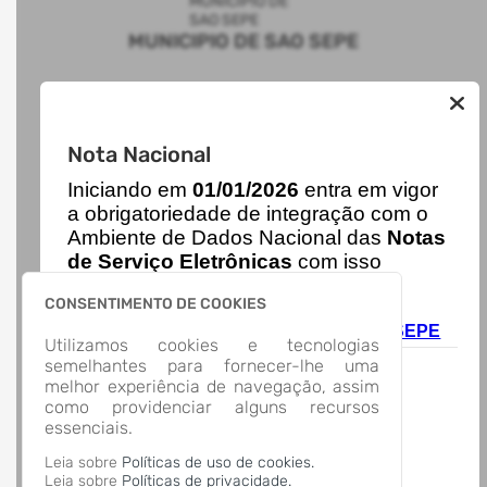
MUNICIPIO DE SAO SEPE
AUTOATENDIMENTO
Nota Nacional
ACESSO RÁPIDO
I
niciando em
01/01/2026
entra em vigor
Acesso à Informação
Cidadão
a obrigatoriedade de integração com o
Transparência
Ambiente de Dados Nacional das
Notas
LOCALIZAÇÃO
de Serviço Eletrônicas
com isso
Rua Plácido Chiquiti, Nº 900, Centro
entraram em vigor
novas regras,
São Sepé/
CONSENTIMENTO DE COOKIES
acesse o link abaixo e saiba mais.
CEP: 97.340-000
Autoatendimento - MUNICIPIO DE SAO SEPE
Abrir no Mapa
Utilizamos cookies e tecnologias
CONTATOS
semelhantes para fornecer-lhe uma
melhor experiência de navegação, assim
08000900129
como providenciar alguns recursos
saosepe@saosepe.rs.gov.br
essenciais.
HORÁRIO DE ATENDIMENTO
Segunda-feira a Sexta-feira
8:30 às 11:30 - 13:30 às 16:30
Leia sobre
Políticas de uso de cookies.
Leia sobre
Políticas de privacidade.