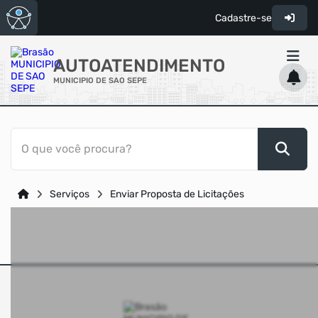
Cadastre-se
AUTOATENDIMENTO
MUNICIPIO DE SAO SEPE
ACESSO RÁPIDO
O que você procura?
Acessibilidade
Cidadão
Serviços
Enviar Proposta de Licitações
Transparência