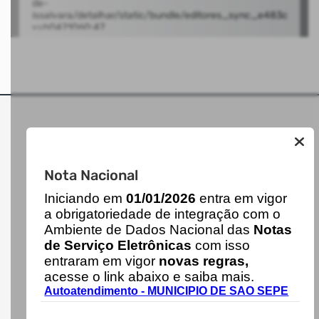
Nota Nacional
MUNICIPIO DE SAO SEPE
I
niciando em
01/01/2026
entra em vigor
a obrigatoriedade de integração com o
Ambiente de Dados Nacional das
Notas
AUTOATENDIMENTO
de Serviço Eletrônicas
com isso
ACESSO RÁPIDO
entraram em vigor
novas regras,
Acesso à Informação
acesse o link abaixo e saiba mais.
Cidadão
Autoatendimento - MUNICIPIO DE SAO SEPE
Transparência
LOCALIZAÇÃO