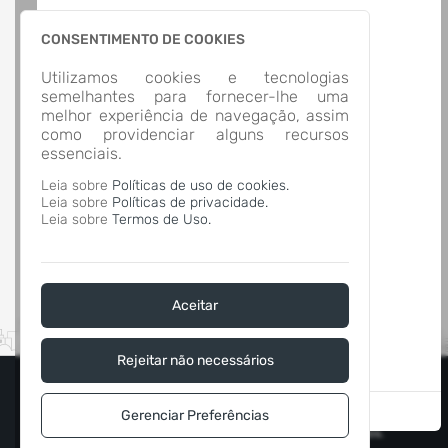
Rua Plácido Chiquiti, Nº 900, Centro
São Sepé/
CONSENTIMENTO DE COOKIES
CEP: 97.340-000
Abrir no Mapa
Utilizamos cookies e tecnologias
CONTATOS
semelhantes para fornecer-lhe uma
melhor experiência de navegação, assim
08000900129
como providenciar alguns recursos
saosepe@saosepe.rs.gov.br
essenciais.
HORÁRIO DE ATENDIMENTO
Segunda-feira a Sexta-feira
8:30 às 11:30 - 13:30 às 16:30
Leia sobre
Políticas de uso de cookies.
Leia sobre
Políticas de privacidade.
Leia sobre
Termos de Uso.
Aceitar
Rejeitar não necessários
Não exibir este aviso novamente.
Gerenciar Preferências
2026 - IPM Sistemas Ltda. Todos os Direitos Reservados.
Termos de Uso
|
Política de Privacidade