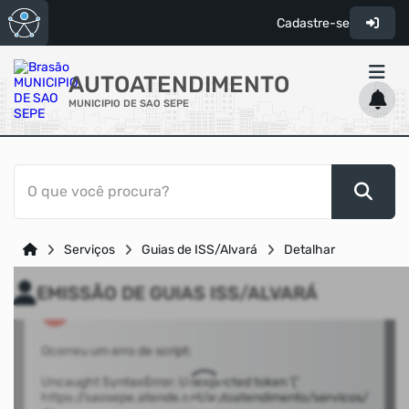
Cadastre-se
AUTOATENDIMENTO
MUNICIPIO DE SAO SEPE
ACESSO RÁPIDO
O que você procura?
Acessibilidade
Cidadão
Serviços
Guias de ISS/Alvará
Detalhar
Transparência
EMISSÃO DE GUIAS ISS/ALVARÁ