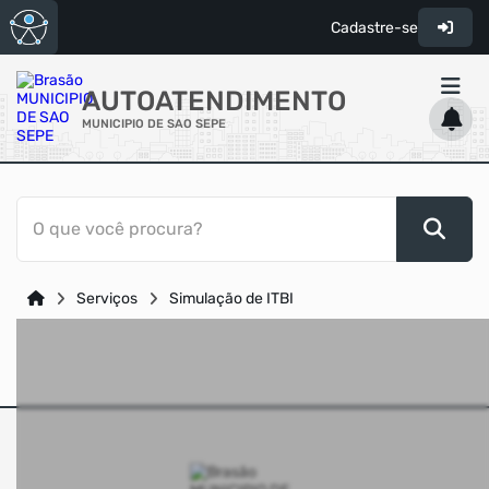
Cadastre-se
AUTOATENDIMENTO
MUNICIPIO DE SAO SEPE
ACESSO RÁPIDO
O que você procura?
Acessibilidade
Cidadão
Serviços
Simulação de ITBI
Transparência