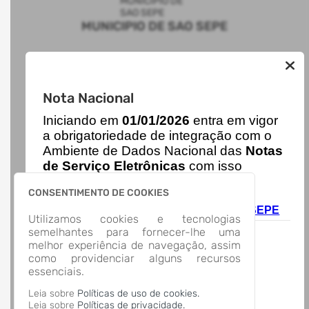
MUNICIPIO DE SAO SEPE
AUTOATENDIMENTO
Nota Nacional
ACESSO RÁPIDO
I
niciando em
01/01/2026
entra em vigor
Acesso à Informação
Cidadão
a obrigatoriedade de integração com o
Transparência
Ambiente de Dados Nacional das
Notas
LOCALIZAÇÃO
de Serviço Eletrônicas
com isso
Rua Plácido Chiquiti, Nº 900, Centro
entraram em vigor
novas regras,
São Sepé/
CONSENTIMENTO DE COOKIES
acesse o link abaixo e saiba mais.
CEP: 97.340-000
Autoatendimento - MUNICIPIO DE SAO SEPE
Abrir no Mapa
Utilizamos cookies e tecnologias
CONTATOS
semelhantes para fornecer-lhe uma
melhor experiência de navegação, assim
08000900129
como providenciar alguns recursos
saosepe@saosepe.rs.gov.br
essenciais.
HORÁRIO DE ATENDIMENTO
Segunda-feira a Sexta-feira
8:30 às 11:30 - 13:30 às 16:30
Leia sobre
Políticas de uso de cookies.
Leia sobre
Políticas de privacidade.