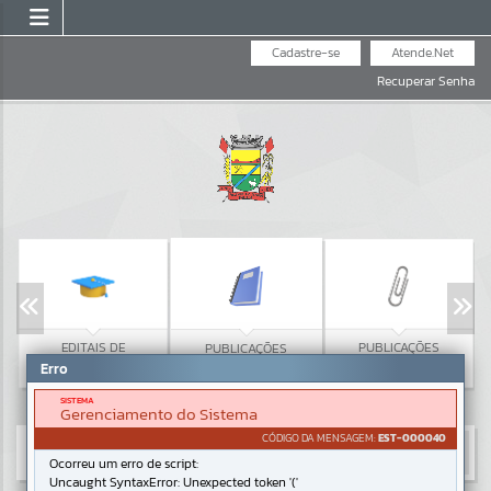
Cadastre-se
Atende.Net
Recuperar Senha
EDITAIS DE
PUBLICAÇÕES
PUBLICAÇÕES
CONVOCAÇÃO
Erro
LEGAIS
SISTEMA
Gerenciamento do Sistema
CÓDIGO DA MENSAGEM:
EST-000040
Ocorreu um erro de script:
Uncaught SyntaxError: Unexpected token '('