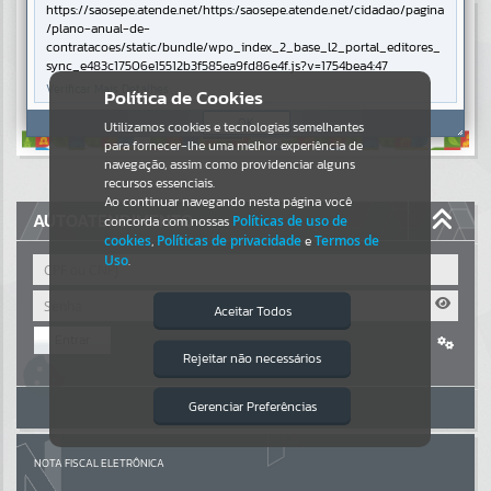
https://saosepe.atende.net/https:/saosepe.atende.net/cidadao/pagina
/plano-anual-de-
Resultados para
""
contratacoes/static/bundle/wpo_index_2_base_l2_portal_editores_
sync_e483c17506e15512b3f585ea9fd86e4f.js?v=1754bea4:47
Portais
Verificar Mais Detalhes
Política de Cookies
OK
Utilizamos cookies e tecnologias semelhantes
Por favor, aguarde...
para fornecer-lhe uma melhor experiência de
navegação, assim como providenciar alguns
NOTÍCIAS
recursos essenciais.
Ao continuar navegando nesta página você
AUTOATENDIMENTO
concorda com nossas
Políticas de uso de
Por favor, aguarde...
cookies
,
Políticas de privacidade
e
Termos de
Uso
.
SUBPORTAIS
Aceitar Todos
Entrar
Por favor, aguarde...
Rejeitar não necessários
Isto significa que diversos recursos
Cadastre-se
|
Recuperar Senha
providenciados poderão não estar
disponíveis.
ACESSAR SEM LOGIN
Gerenciar Preferências
SERVIÇOS
Por favor, aguarde...
NOTA FISCAL ELETRÔNICA